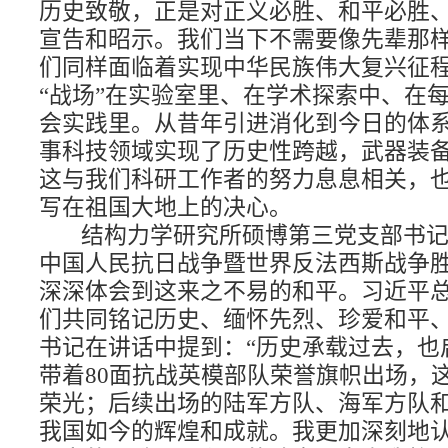
历史致敬，正是对正义必胜、和平必胜
宣告和昭示。我们当下不需要像先辈那
们同样面临着实现中华民族伟大复兴征
“战场”在实验室里、在学术探索中、在
会实践里。从昔年引进消化到今日的体
事科技领域实现了历史性跨越，武器装
这与我们科研工作者的努力息息相关，
写在祖国大地上的决心。
结构力学研究所硕博第三党支部书
中国人民抗日战争暨世界反法西斯战争
深深体会到这来之不易的和平。习近平
们共同铭记历史、缅怀先烈、珍爱和平
书记在讲话中提到：“历史承载过去，也
带着
80
面抗战英模部队荣誉旗帜出场，
荣光；后续出场的陆军方队、海军方队
我国如今的辉煌和成就。我更加深刻地